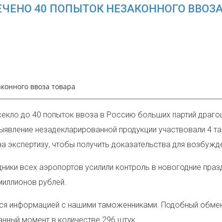
ЧЕНО 40 ПОПЫТОК НЕЗАКОННОГО ВВОЗА
конного ввоза товара
секло до 40 попыток ввоза в Россию больших партий драго
выявление незадекларированной продукции участвовали 4 т
 экспертизу, чтобы получить доказательства для возбужде
дники всех аэропортов усилили контроль в новогодние пра
миллионов рублей.
лятся информацией с нашими таможенниками. Подобный об
нный момент в количестве 296 штук.