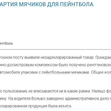
АРТИЯ МЯЧИКОВ ДЛЯ ПЕЙНТБОЛА
йнтбола
скном посту выявили незадекларированный товар. Граждан
онно-досмотровым комплексом было получено рентгеновск
автомобиля упаковки с пейнтбольными мячиками. Общее кол
о пользования, не вписываются ни в какие рамки. Налицо ф
у. На водителя Вольво заведено административное дело по 
кларированная продукция была изъята.