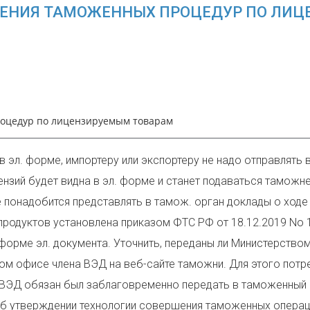
РШЕНИЯ ТАМОЖЕННЫХ ПРОЦЕДУР ПО ЛИ
роцедур по лицензируемым товарам
в эл. форме, импортеру или экспортеру не надо отправлять
ензий будет видна в эл. форме и станет подаваться тамож
не понадобится представлять в тамож. орган доклады о ход
родуктов установлена приказом ФТС РФ от 18.12.2019 No 1
орме эл. документа. Уточнить, переданы ли Министерством
 офисе члена ВЭД на веб-сайте таможни. Для этого потре
ВЭД обязан был заблаговременно передать в таможенный орг
«Об утверждении технологии совершения таможенных опера