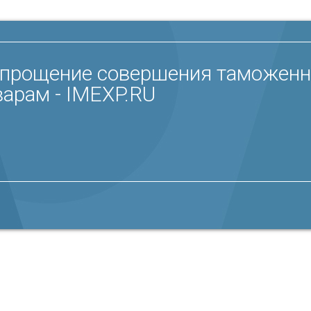
 упрощение совершения таможенн
арам - IMEXP.RU