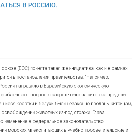
АТЬСЯ В РОССИЮ.
оюзе (ЕЭС) принята такая же инициатива, как и в рамках
ится в постановлении правительства. "Например,
я России направило в Евразийскую экономическую
рорабатывают вопрос о запрете вывоза китов за пределы
шиеся косатки и белухи были незаконно проданы китайцам,
в освобождении животных из-под стражи. Глава
но изменение в федеральное законодательство,
нии морских млекопитающих в учебно-просветительские и