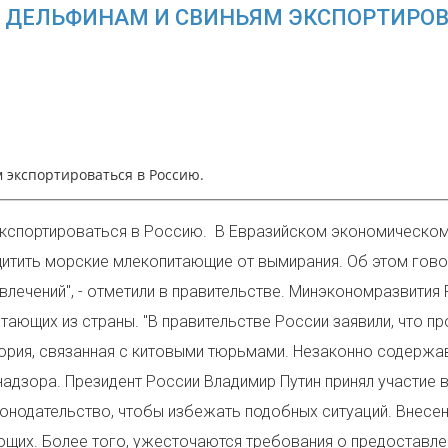
, ДЕЛЬФИНАМ И СВИНЬЯМ ЭКСПОРТИРОВ
 экспортироваться в Россию.
кспортироваться в Россию. В Евразийском экономическом с
щитить морские млекопитающие от вымирания. Об этом говор
влечений", - отметили в правительстве. Минэкономразвити
ающих из страны. "В правительстве России заявили, что п
рия, связанная с китовыми тюрьмами. Незаконно содержав
дзора. Президент России Владимир Путин принял участие 
конодательство, чтобы избежать подобных ситуаций. Внесе
щих. Более того, ужесточаются требования о предоставле