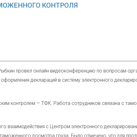
МОЖЕННОГО КОНТРОЛЯ
Рыбкин провел онлайн видеоконференцию по вопросам орг
 оформления деклараций в систему электронного декларир
еским контролем — ТФК. Работа сотрудников связана с там
ого взаимодействия с Центром электронного декларирован
аможенного досмотра груза. Было отмечено, что для прот