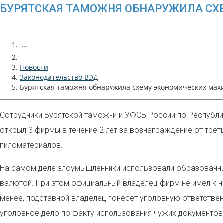
БУРЯТСКАЯ ТАМОЖНЯ ОБНАРУЖИЛА С
...
Новости
Законодательство ВЭД
Бурятская таможня обнаружила схему экономических ма
С
отрудники Бурятской таможни и УФСБ России по Республи
открыл 3 фирмы в течение 2 лет за вознаграждение от тре
пиломатериалов.
На самом деле злоумышленники использовали образованны
валютой. При этом официальный владелец фирм не имел к н
менее, подставной владелец понесет уголовную ответстве
уголовное дело по факту использования чужих документов д