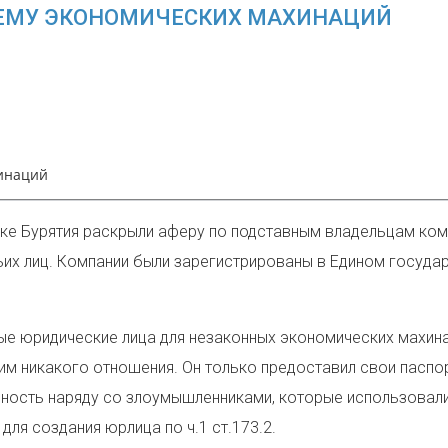
ХЕМУ ЭКОНОМИЧЕСКИХ МАХИНАЦИЙ
хинаций
ке Бурятия раскрыли аферу по подставным владельцам комм
тьих лиц. Компании были зарегистрированы в Едином госуда
е юридические лица для незаконных экономических махина
им никакого отношения. Он только предоставил свои паспо
нность наряду со
злоумышленниками, которые использовал
ля создания юрлица по ч.1 ст.173.2.