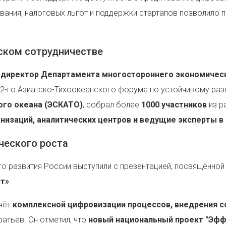
ания, налоговых льгот и поддержки стартапов позволило п
ском сотрудничестве
л
директор Департамента многостороннего экономическ
12-го Азиатско-Тихоокеанского форума по устойчивому раз
ого океана (ЭСКАТО)
, собрал более
1000 участников
из р
изаций, аналитических центров и ведущие эксперты в 
ческого роста
о развития России выступили с презентацией, посвящённой
ст»
.
счёт
комплексной цифровизации процессов, внедрения с
ратьев. Он отметил, что
новый национальный проект "Эфф