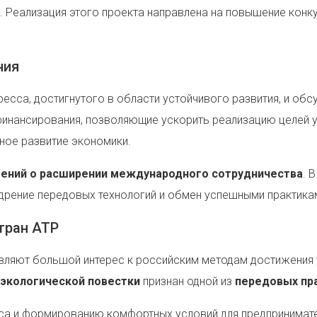
 Реализация этого проекта направлена на повышение конк
ния
ресса, достигнутого в области устойчивого развития, и об
инансирования, позволяющие ускорить реализацию целей у
ное развитие экономики.
шений о расширении международного сотрудничества
. 
едрение передовых технологий и обмен успешными практика
тран АТР
вляют большой интерес к российским методам достижения у
 экологической повестки
признан одной из
передовых пр
са и формированию комфортных условий для предпринимат