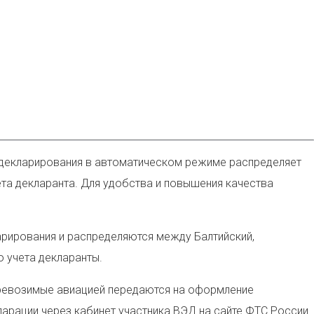
о декларирования в автоматическом режиме распределяет
ета декларанта.
Для удобства и повышения качества
арирования и распределяются между Балтийский,
о учета декларанты.
еревозимые авиацией передаются на оформление
арации через кабинет участника ВЭД на сайте ФТС России.