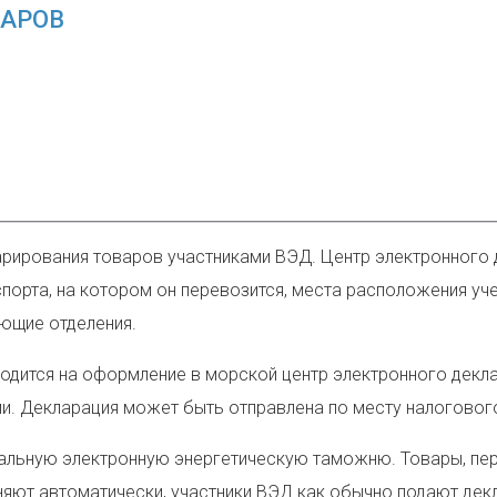
ВАРОВ
кларирования товаров участниками ВЭД. Центр электронног
порта, на котором он перевозится, места расположения уч
ующие отделения.
водится на оформление в морской центр электронного декл
ми. Декларация может бы
ть отправлена по месту налоговог
ральную электронную энергетическую таможню. Товары, п
яют автоматически, участники ВЭД как обычно подают декл