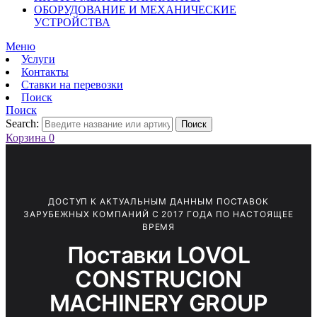
ОБОРУДОВАНИЕ И МЕХАНИЧЕСКИЕ
УСТРОЙСТВА
Меню
Услуги
Контакты
Ставки на перевозки
Поиск
Поиск
Search:
Поиск
Корзина
0
ДОСТУП К АКТУАЛЬНЫМ ДАННЫМ ПОСТАВОК
ЗАРУБЕЖНЫХ КОМПАНИЙ С 2017 ГОДА ПО НАСТОЯЩЕЕ
ВРЕМЯ
Поставки LOVOL
CONSTRUCION
MACHINERY GROUP