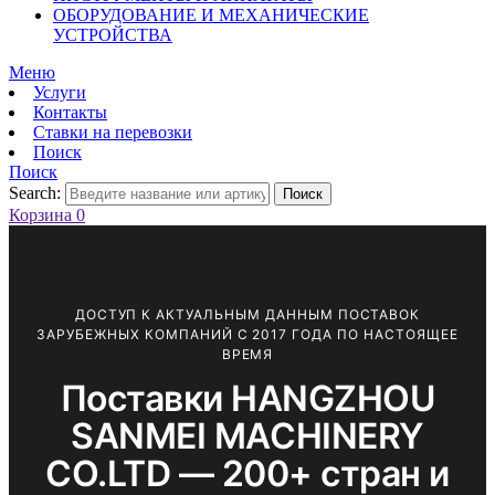
ОБОРУДОВАНИЕ И МЕХАНИЧЕСКИЕ
УСТРОЙСТВА
Меню
Услуги
Контакты
Ставки на перевозки
Поиск
Поиск
Search:
Поиск
Корзина
0
ДОСТУП К АКТУАЛЬНЫМ ДАННЫМ ПОСТАВОК
ЗАРУБЕЖНЫХ КОМПАНИЙ С 2017 ГОДА ПО НАСТОЯЩЕЕ
ВРЕМЯ
Поставки HANGZHOU
SANMEI MACHINERY
CO.LTD — 200+ стран и