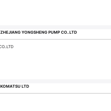
HEJIANG YONGSHENG PUMP СО..LTD
О..LTD
KOMATSU LTD