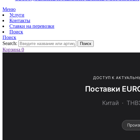
Меню
Услуги
Контакты
Ставки на перевозки
Поиск
Поиск
Search:
Поиск
Корзина
0
ДОСТУП К АКТУАЛЬН
Поставки EUR
Китай · ТН
Произ