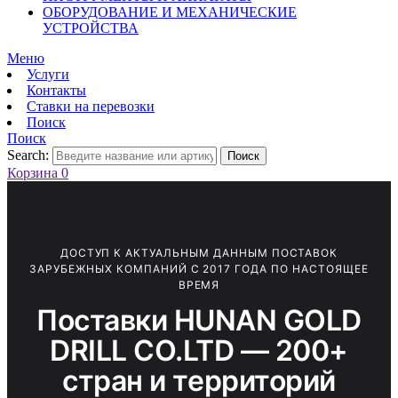
ОБОРУДОВАНИЕ И МЕХАНИЧЕСКИЕ
УСТРОЙСТВА
Меню
Услуги
Контакты
Ставки на перевозки
Поиск
Поиск
Search:
Поиск
Корзина
0
ДОСТУП К АКТУАЛЬНЫМ ДАННЫМ ПОСТАВОК
ЗАРУБЕЖНЫХ КОМПАНИЙ С 2017 ГОДА ПО НАСТОЯЩЕЕ
ВРЕМЯ
Поставки HUNAN GOLD
DRILL CO.LTD — 200+
стран и территорий