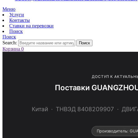
Меню
Услуги
Контакты
Ставки на перевозки
Поиск
Поиск
Search:
Поиск
Корзина
0
ДОСТУП К АКТУАЛЬН
Поставки GUANGZHOU
Китай · ТНВЭД 8408209907 · ДВИ
Производитель: G