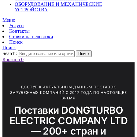
ОБОРУДОВАНИЕ И МЕХАНИЧЕСКИЕ
УСТРОЙСТВА
Меню
Услуги
Контакты
Ставки на перевозки
Поиск
Поиск
Search:
Поиск
Корзина
0
ДОСТУП К АКТУАЛЬНЫМ ДАННЫМ ПОСТАВОК
ЗАРУБЕЖНЫХ КОМПАНИЙ С 2017 ГОДА ПО НАСТОЯЩЕЕ
ВРЕМЯ
Поставки DONGTURBO
ELECTRIC COMPANY LTD
— 200+ стран и