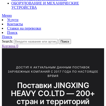
ОБОРУДОВАНИЕ И МЕХАНИЧЕСКИЕ
УСТРОЙСТВА
Меню
Услуги
Контакты
Ставки на перевозки
Поиск
Поиск
Search:
Поиск
Корзина
0
ДОСТУП К АКТУАЛЬНЫМ ДАННЫМ ПОСТАВОК
ЗАРУБЕЖНЫХ КОМПАНИЙ С 2017 ГОДА ПО НАСТОЯЩЕЕ
ВРЕМЯ
Поставки JINGXING
HEAVY CO.LTD — 200+
стран и территорий