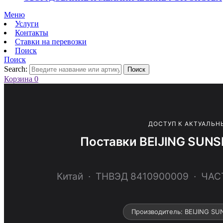
Меню
Услуги
Контакты
Ставки на перевозки
Поиск
Поиск
Search:
Поиск
Корзина
0
ДОСТУП К АКТУАЛЬН
Поставки BEIJING SUN
Китай · ТНВЭД 8410900009 · Ч
Производитель: BEIJING S