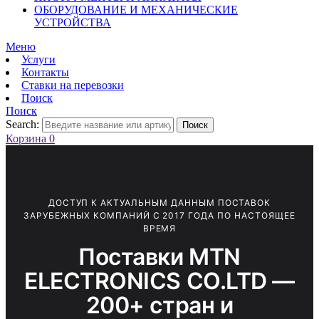
ОБОРУДОВАНИЕ И МЕХАНИЧЕСКИЕ
УСТРОЙСТВА
Меню
Услуги
Контакты
Ставки на перевозки
Поиск
Поиск
Search:
Поиск
Корзина
0
ДОСТУП К АКТУАЛЬНЫМ ДАННЫМ ПОСТАВОК
ЗАРУБЕЖНЫХ КОМПАНИЙ С 2017 ГОДА ПО НАСТОЯЩЕЕ
ВРЕМЯ
Поставки MTN
ELECTRONICS CO.LTD —
200+ стран и