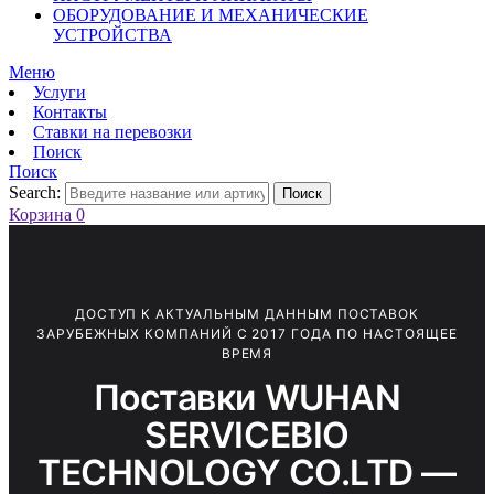
ОБОРУДОВАНИЕ И МЕХАНИЧЕСКИЕ
УСТРОЙСТВА
Меню
Услуги
Контакты
Ставки на перевозки
Поиск
Поиск
Search:
Поиск
Корзина
0
ДОСТУП К АКТУАЛЬНЫМ ДАННЫМ ПОСТАВОК
ЗАРУБЕЖНЫХ КОМПАНИЙ С 2017 ГОДА ПО НАСТОЯЩЕЕ
ВРЕМЯ
Поставки WUHAN
SERVICEBIO
TECHNOLOGY CO.LTD —