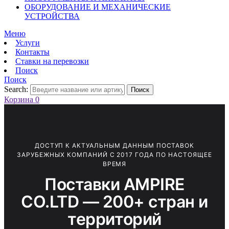
ОБОРУДОВАНИЕ И МЕХАНИЧЕСКИЕ
УСТРОЙСТВА
Меню
Услуги
Контакты
Ставки на перевозки
Поиск
Поиск
Search:
Поиск
Корзина
0
ДОСТУП К АКТУАЛЬНЫМ ДАННЫМ ПОСТАВОК
ЗАРУБЕЖНЫХ КОМПАНИЙ С 2017 ГОДА ПО НАСТОЯЩЕЕ
ВРЕМЯ
Поставки AMPIRE
CO.LTD — 200+ стран и
территорий