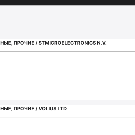
Е, ПРОЧИЕ / SТМIСRОЕLЕСТRОNIСS N.V.
Е, ПРОЧИЕ / VOLIUS LTD