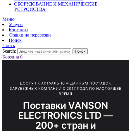
ОБОРУДОВАНИЕ И МЕХАНИЧЕСКИЕ
УСТРОЙСТВА
Меню
Услуги
Контакты
Ставки на перевозки
Поиск
Поиск
Search:
Поиск
Корзина
0
ДОСТУП К АКТУАЛЬНЫМ ДАННЫМ ПОСТАВОК
ЗАРУБЕЖНЫХ КОМПАНИЙ С 2017 ГОДА ПО НАСТОЯЩЕЕ
ВРЕМЯ
Поставки VАNSОN
ELECTRONICS LTD —
200+ стран и