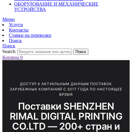
ОБОРУДОВАНИЕ И МЕХАНИЧЕСКИЕ
УСТРОЙСТВА
Меню
Услуги
Контакты
Ставки на перевозки
Поиск
Поиск
Search:
Поиск
Корзина
0
ДОСТУП К АКТУАЛЬНЫМ ДАННЫМ ПОСТАВОК
ЗАРУБЕЖНЫХ КОМПАНИЙ С 2017 ГОДА ПО НАСТОЯЩЕЕ
ВРЕМЯ
Поставки SHENZHEN
RIMAL DIGITAL PRINTING
CO.LTD — 200+ стран и