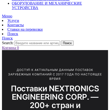
ОБОРУДОВАНИЕ И МЕХАНИЧЕСКИЕ
УСТРОЙСТВА
Меню
Услуги
Контакты
Ставки на перевозки
Поиск
Поиск
Search:
Поиск
Корзина
0
ДОСТУП К АКТУАЛЬНЫМ ДАННЫМ ПОСТАВОК
ЗАРУБЕЖНЫХ КОМПАНИЙ С 2017 ГОДА ПО НАСТОЯЩЕЕ
ВРЕМЯ
Поставки NEXTRONICS
ENGINEERING CORP. —
200+ стран и