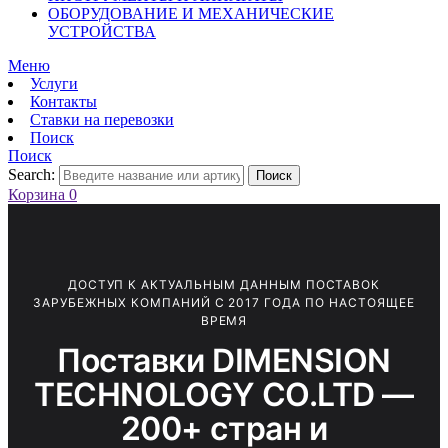
ОБОРУДОВАНИЕ И МЕХАНИЧЕСКИЕ
УСТРОЙСТВА
Меню
Услуги
Контакты
Ставки на перевозки
Поиск
Поиск
Search:
Поиск
Корзина
0
ДОСТУП К АКТУАЛЬНЫМ ДАННЫМ ПОСТАВОК
ЗАРУБЕЖНЫХ КОМПАНИЙ С 2017 ГОДА ПО НАСТОЯЩЕЕ
ВРЕМЯ
Поставки DIMENSION
TECHNOLOGY CO.LTD —
200+ стран и