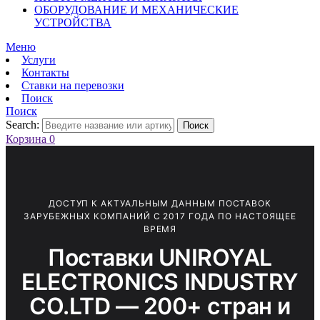
ОБОРУДОВАНИЕ И МЕХАНИЧЕСКИЕ
УСТРОЙСТВА
Меню
Услуги
Контакты
Ставки на перевозки
Поиск
Поиск
Search:
Поиск
Корзина
0
ДОСТУП К АКТУАЛЬНЫМ ДАННЫМ ПОСТАВОК
ЗАРУБЕЖНЫХ КОМПАНИЙ С 2017 ГОДА ПО НАСТОЯЩЕЕ
ВРЕМЯ
Поставки UNIROYAL
ELECTRONICS INDUSTRY
CO.LTD — 200+ стран и