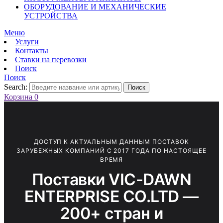
ОБОРУДОВАНИЕ И МЕХАНИЧЕСКИЕ
УСТРОЙСТВА
Меню
Услуги
Контакты
Ставки на перевозки
Поиск
Поиск
Search:
Поиск
Корзина
0
ДОСТУП К АКТУАЛЬНЫМ ДАННЫМ ПОСТАВОК
ЗАРУБЕЖНЫХ КОМПАНИЙ С 2017 ГОДА ПО НАСТОЯЩЕЕ
ВРЕМЯ
Поставки VIC-DAWN
ENTERPRISE CO.LTD —
200+ стран и