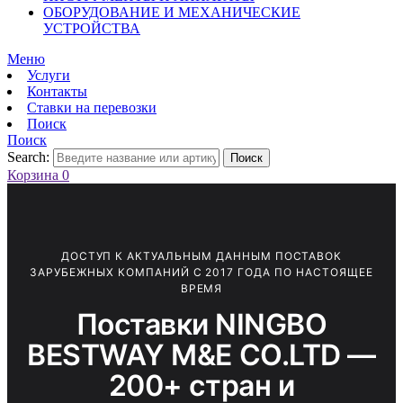
ОБОРУДОВАНИЕ И МЕХАНИЧЕСКИЕ
УСТРОЙСТВА
Меню
Услуги
Контакты
Ставки на перевозки
Поиск
Поиск
Search:
Поиск
Корзина
0
ДОСТУП К АКТУАЛЬНЫМ ДАННЫМ ПОСТАВОК
ЗАРУБЕЖНЫХ КОМПАНИЙ С 2017 ГОДА ПО НАСТОЯЩЕЕ
ВРЕМЯ
Поставки NINGBO
BESTWAY M&E CO.LTD —
200+ стран и