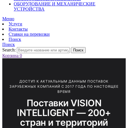
ОБОРУДОВАНИЕ И МЕХАНИЧЕСКИЕ
УСТРОЙСТВА
Меню
Услуги
Контакты
Ставки на перевозки
Поиск
Поиск
Search:
Поиск
Корзина
0
ДОСТУП К АКТУАЛЬНЫМ ДАННЫМ ПОСТАВОК
ЗАРУБЕЖНЫХ КОМПАНИЙ С 2017 ГОДА ПО НАСТОЯЩЕЕ
ВРЕМЯ
Поставки VISION
INTELLIGENT — 200+
стран и территорий