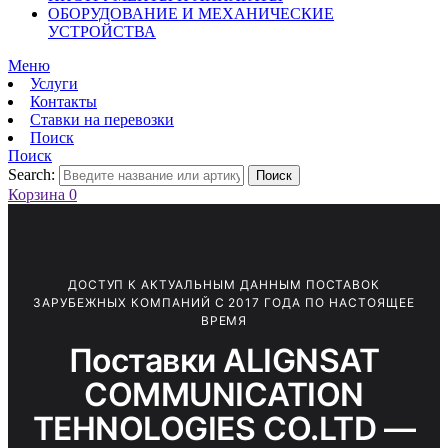
ОБОРУДОВАНИЕ И МЕХАНИЧЕСКИЕ
УСТРОЙСТВА
Меню
Услуги
Контакты
Ставки на перевозки
Поиск
Поиск
Search:
Поиск
Корзина
0
ДОСТУП К АКТУАЛЬНЫМ ДАННЫМ ПОСТАВОК
ЗАРУБЕЖНЫХ КОМПАНИЙ С 2017 ГОДА ПО НАСТОЯЩЕЕ
ВРЕМЯ
Поставки ALIGNSAT
COMMUNICATION
TEHNOLOGIES CO.LTD —