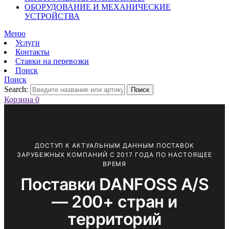
ОБОРУДОВАНИЕ И МЕХАНИЧЕСКИЕ
УСТРОЙСТВА
Меню
Услуги
Контакты
Ставки на перевозки
Поиск
Поиск
Search:
Поиск
Корзина
0
ДОСТУП К АКТУАЛЬНЫМ ДАННЫМ ПОСТАВОК
ЗАРУБЕЖНЫХ КОМПАНИЙ С 2017 ГОДА ПО НАСТОЯЩЕЕ
ВРЕМЯ
Поставки DANFOSS A/S
— 200+ стран и
территорий