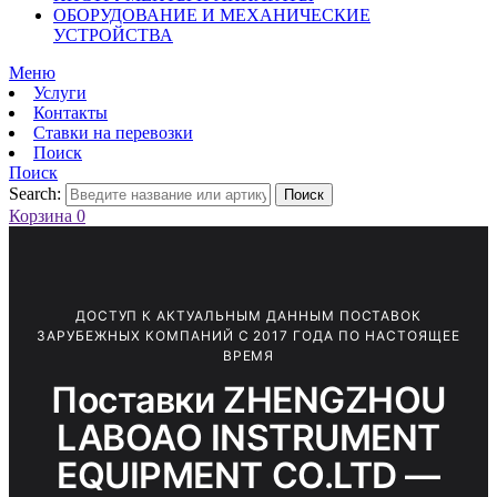
ОБОРУДОВАНИЕ И МЕХАНИЧЕСКИЕ
УСТРОЙСТВА
Меню
Услуги
Контакты
Ставки на перевозки
Поиск
Поиск
Search:
Поиск
Корзина
0
ДОСТУП К АКТУАЛЬНЫМ ДАННЫМ ПОСТАВОК
ЗАРУБЕЖНЫХ КОМПАНИЙ С 2017 ГОДА ПО НАСТОЯЩЕЕ
ВРЕМЯ
Поставки ZHENGZHOU
LABOAO INSTRUMENT
EQUIPMENT CO.LTD —