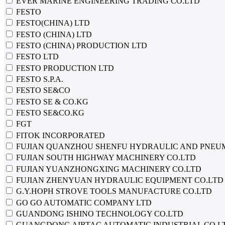
EVER MARINE ENGINEERING TRADING CO.LTD
FESTO
FESTO(CHINA) LTD
FESTO (CHINA) LTD
FESTO (CHINA) PRODUCTION LTD
FESTO LTD
FESTO PRODUCTION LTD
FESTO S.P.A.
FESTO SE&CO
FESTO SE & CO.KG
FESTO SE&CO.KG
FGT
FITOK INCORPORATED
FUJIAN QUANZHOU SHENFU HYDRAULIC AND PNEUM
FUJIAN SOUTH HIGHWAY MACHINERY CO.LTD
FUJIAN YUANZHONGXING MACHINERY CO.LTD
FUJIAN ZHENYUAN HYDRAULIC EQUIPMENT CO.LTD
G.Y.HOPH STROVE TOOLS MANUFACTURE CO.LTD
GO GO AUTOMATIC COMPANY LTD
GUANDONG ISHINO TECHNOLOGY CO.LTD
GUANGDONG AIRTAC AUTOMATIC INDUSTRIAL CO.L