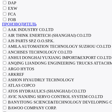
DAP
EXW
FCA
FOB
ПРОИЗВОДИТЕЛЬ
AAK INDUSTRY CO.LTD
AIR THINK ENERTECH (SHANGHAI) CO.LTD
AJS PARTS SP.Z O.O.SP.K.
AMILA AUTOMATION TECHNOLOGY SUZHOU CO.LTD
ANCHISES TECHNOLOGY CO.LTD
ANHUI DONGHAI YUXIANG IMPORT&EXPORT CO.LTD
ANQING LIANDONG ENGINEERING TRUCKS ATTACHM
ARGO HYTOS
ARKREF
ASHON HYAUDRLY TECHNOLOGY
ATLAS COPCO
ATOS HYDRAULICS (SHANGHAI) CO.LTD
AVIC NANJING SERVO CONTROL SYSTEM СО.LTD
BANYITONG SCIENCE&TECHNOLOGY DEVELOPING C
BAWOO COMPANY CORP.