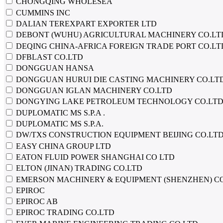
CHONGQING WHOLESEA
CUMMINS INC
DALIAN TEREXPART EXPORTER LTD
DEBONT (WUHU) AGRICULTURAL MACHINERY CO.LT
DEQING CHINA-AFRICA FOREIGN TRADE PORT CO.LT
DFBLAST CO.LTD
DONGGUAN HANSA
DONGGUAN HURUI DIE CASTING MACHINERY CO.LT
DONGGUAN IGLAN MACHINERY CO.LTD
DONGYING LAKE PETROLEUM TECHNOLOGY CO.LT
DUPLOMATIC MS S.P.A .
DUPLOMATIC MS S.P.A.
DW/TXS CONSTRUCTION EQUIPMENT BEIJING CO.LT
EASY CHINA GROUP LTD
EATON FLUID POWER SHANGHAI CO LTD
ELTON (JINAN) TRADING CO.LTD
EMERSON MACHINERY & EQUIPMENT (SHENZHEN) C
EPIROC
EPIROC AB
EPIROC TRADING CO.LTD