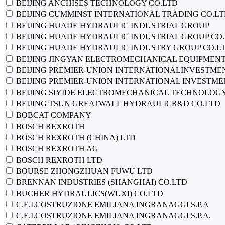
BEIJING ANCHISES TECHNOLOGY CO.LTD
BEIJING CUMMINST INTERNATIONAL TRADING CO.L
BEIJING HUADE HYDRAULIC INDUSTRIAL GROUP
BEIJING HUADE HYDRAULIC INDUSTRIAL GROUP CO
BEIJING HUADE HYDRAULIC INDUSTRY GROUP CO.L
BEIJING JINGYAN ELECTROMECHANICAL EQUIPMENT
BEIJING PREMIER-UNION INTERNATIONALINVESTME
BEIJING PREMIER-UNION INTERNATIONAL INVESTME
BEIJING SIYIDE ELECTROMECHANICAL TECHNOLOGY
BEIJING TSUN GREATWALL HYDRAULICR&D CO.LTD
BOBCAT COMPANY
BOSCH REXROTH
BOSCH REXROTH (CHINA) LTD
BOSCH REXROTH AG
BOSCH REXROTH LTD
BOURSE ZHONGZHUAN FUWU LTD
BRENNAN INDUSTRIES (SHANGHAI) CO.LTD
BUCHER HYDRAULICS(WUXI) CO.LTD
C.E.I.COSTRUZIONE EMILIANA INGRANAGGI S.P.A
C.E.I.COSTRUZIONE EMILIANA INGRANAGGI S.P.A.