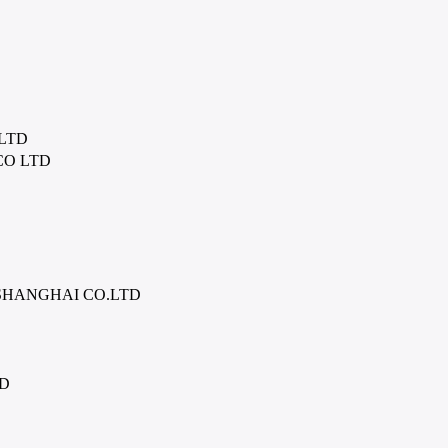
LTD
O LTD
D
SHANGHAI CO.LTD
TD