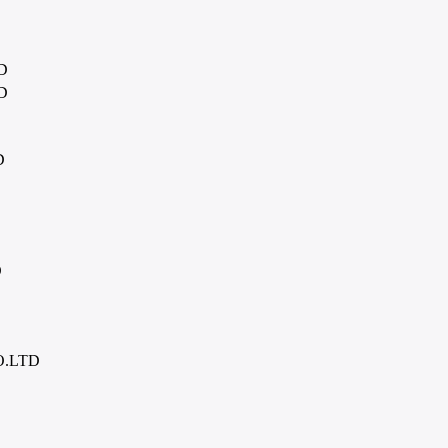
D
D
D
D
D
O.LTD