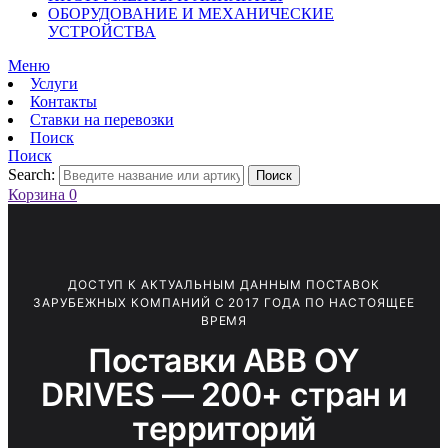
ОБОРУДОВАНИЕ И МЕХАНИЧЕСКИЕ
УСТРОЙСТВА
Меню
Услуги
Контакты
Ставки на перевозки
Поиск
Поиск
Search:
Поиск
Корзина
0
ДОСТУП К АКТУАЛЬНЫМ ДАННЫМ ПОСТАВОК
ЗАРУБЕЖНЫХ КОМПАНИЙ С 2017 ГОДА ПО НАСТОЯЩЕЕ
ВРЕМЯ
Поставки ABB OY
DRIVES — 200+ стран и
территорий