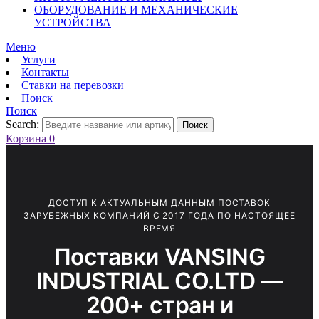
ОБОРУДОВАНИЕ И МЕХАНИЧЕСКИЕ
УСТРОЙСТВА
Меню
Услуги
Контакты
Ставки на перевозки
Поиск
Поиск
Search:
Поиск
Корзина
0
ДОСТУП К АКТУАЛЬНЫМ ДАННЫМ ПОСТАВОК
ЗАРУБЕЖНЫХ КОМПАНИЙ С 2017 ГОДА ПО НАСТОЯЩЕЕ
ВРЕМЯ
Поставки VANSING
INDUSTRIAL CO.LTD —
200+ стран и