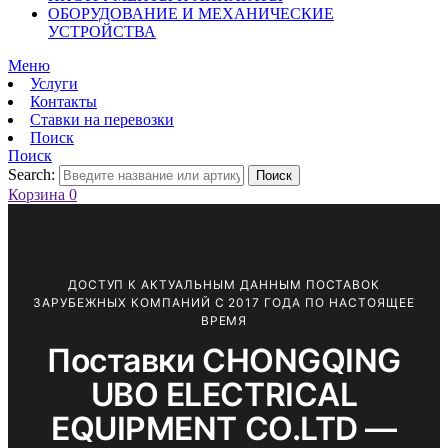
ОБОРУДОВАНИЕ И МЕХАНИЧЕСКИЕ
УСТРОЙСТВА
Меню
Услуги
Контакты
Ставки на перевозки
Поиск
Поиск
Search:
Поиск
Корзина
0
ДОСТУП К АКТУАЛЬНЫМ ДАННЫМ ПОСТАВОК
ЗАРУБЕЖНЫХ КОМПАНИЙ С 2017 ГОДА ПО НАСТОЯЩЕЕ
ВРЕМЯ
Поставки CHONGQING
UBO ELECTRICAL
EQUIPMENT CO.LTD —