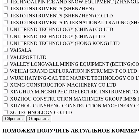
TECHNOALPIN ICE AND SNOW EQUIPMENT (ZHANGJI
TESTO INSTRUMENTS (SHENZHEN)
TESTO INSTRUMENTS (SHENZHEN) CO.LTD
TESTO INSTRUMENTS INTERNATIONAL TRADING (SH
UNI-TREND TECHNOLOGY (CHINA) CO.LTD
UNI-TREND TECHNOLOGY (CHINA) LTD
UNI-TREND TECHNOLOGY (HONG KONG) LTD
VAISALA
VALEPORT LTD
VALLEY LONGWALL MINING EQUIPMENT (BEIJING)CO
WEIHAI GRAND EXPLORATION INSTRUMENT CO.LTD
WUXI HAIYING-CAL TEC MARINE TECHNOLOGY CO.
XCMG CONSTRUCTION MACHINERY CO.LTD
XINGHUA MINGSHI PHOTOELECTRIC INSTRUMENT C
XUZHOU CONSTRUCTION MACHINERY GROUP IMP.& E
XUZHOU CUNSHENG CONSTRUCTION MACHINERY C
ZG TECHNOLOGY CO.LTD
Сбросить
Отправить
ПОМОЖЕМ ПОЛУЧИТЬ АКТУАЛЬНОЕ КОММЕР