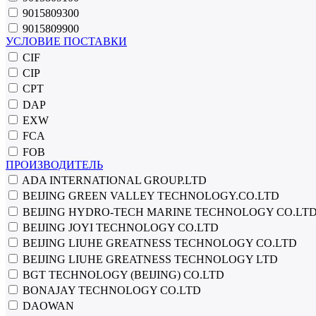
9015809300
9015809900
УСЛОВИЕ ПОСТАВКИ
CIF
CIP
CPT
DAP
EXW
FCA
FOB
ПРОИЗВОДИТЕЛЬ
ADA INTERNATIONAL GROUP.LTD
BEIJING GREEN VALLEY TECHNOLOGY.CO.LTD
BEIJING HYDRO-TECH MARINE TECHNOLOGY CO.LT
BEIJING JOYI TECHNOLOGY CO.LTD
BEIJING LIUHE GREATNESS TECHNOLOGY CO.LTD
BEIJING LIUHE GREATNESS TECHNOLOGY LTD
BGT TECHNOLOGY (BEIJING) CO.LTD
BONAJAY TECHNOLOGY CO.LTD
DAOWAN