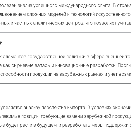
лезен анализ успешного международного опыта. В странах 
льзованием сложных моделей и технологий искусственного 
ных и частных аналитических центров, что позволяет учит
и
х элементов государственной политики в сфере внешней то
е как сырьевые запасы и инновационные разработки. Прог
оспособности продукции на зарубежных рынках и учет возм
 уделяется анализу перспектив импорта. В условиях эконо
уязвимые позиции, требующие замены зарубежной продукци
е будет расти в будущем, и разработать меры поддержки о