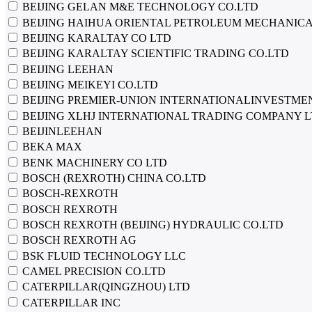
BEIJING GELAN M&E TECHNOLOGY CO.LTD
BEIJING HAIHUA ORIENTAL PETROLEUM MECHANICA
BEIJING KARALTAY CO LTD
BEIJING KARALTAY SCIENTIFIC TRADING CO.LTD
BEIJING LEEHAN
BEIJING MEIKEYI CO.LTD
BEIJING PREMIER-UNION INTERNATIONALINVESTME
BEIJING XLHJ INTERNATIONAL TRADING COMPANY 
BEIJINLEEHAN
BEKA MAX
BENK MACHINERY CO LTD
BOSCH (REXROTH) CHINA CO.LTD
BOSCH-REXROTH
BOSCH REXROTH
BOSCH REXROTH (BEIJING) HYDRAULIC CO.LTD
BOSCH REXROTH AG
BSK FLUID TECHNOLOGY LLC
CAMEL PRECISION CO.LTD
CATERPILLAR(QINGZHOU) LTD
CATERPILLAR INC