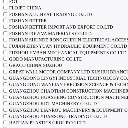
FGT
FLOJET CHINA
FOSHAN ALU-HEAT TRADING CO.LTD
FOSHAN BETTER
FOSHAN BETTER IMPORT AND EXPORT CO.LTD
FOSHAN POLYVA MATERIALS CO.LTD
FOSHAN SHUNDE RONGGUIRUN ELECTRICAL ACCESS
FUJIAN ZHENYUAN HYDRAULIC EQUIPMENT CO.LTD
FUZHOU HVBAN MECHANICAL EQUIPMENTS CO.LTD
GODO MANUFACTURING CO.LTD
GRACO CHINA-SUZHOU
GREAT WALL MOTOR COMPANY LTD XUSHUI BRANCH
GUANGDONG LINGYI INDUSTRIAL TECHNOLOGY CO
GUANGDONG WANLIAN PRECISION SCIENCE & TECH
GUANGZHOU CHAOTIAN CONSTRUCTION MACHINERY
GUANGZHOU HUASHENG CONSTRUCTION MACHINER
GUANGZHOU KDT MACHINERY CO.LTD
GUANGZHOU LIANROU MACHINERY & EQUIPMENT C
GUANGZHOU YUANSONG TRADING CO.LTD
HAITIAN PLASTICS GROUP CO.LTD