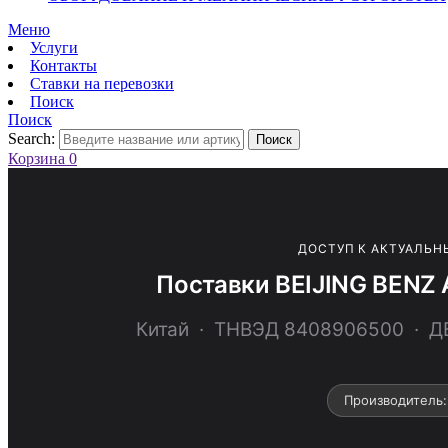
Меню
Услуги
Контакты
Ставки на перевозки
Поиск
Поиск
Search:
Поиск
Корзина
0
ДОСТУП К АКТУАЛЬН
Поставки BEIJING BENZ
Китай · ТНВЭД 8408906500 · 
Производитель: