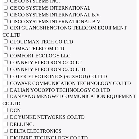
CISCO SYSTEMS INC.
CISCO SYSTEMS INTERNATIONAL
CISCO SYSTEMS INTERNATIONAL B.V.
CISCО SYSTЕMS INTЕRNАTIОNАL B.V.
CIXI GUANGSHENGTONG TELECOM EQUIPMENT
CO.LTD
CLOUDMAX TECH CO.LTD
COMBA TELECOM LTD
COMFORT ECOLOGY LLC
CONNFLY ELECTRONIC.CO.LT
CONNFLY ELECTRONIC.CO.LTD
COTEK ELECTRONICS (SUZHOU) CO.LTD
COWAVE COMMUNICATION TECHNOLOGY CO.LTD
DALIAN YOUOPTO TECHNOLOGY CO.LTD
DANYANG MENGWEI COMMUNICATION EQUIPMENT
CO.LTD
DCN
DC YUNKE NETWORKS CO.LTD
DELL INC.
DELTA ELECTRONICS
DIGIBIRD TECHNOLOGY CO.LTD