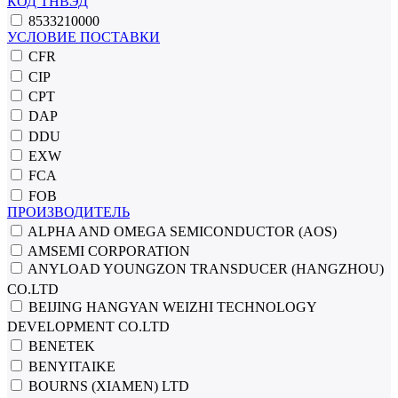
КОД ТНВЭД
8533210000
УСЛОВИЕ ПОСТАВКИ
CFR
CIP
CPT
DAP
DDU
EXW
FCA
FOB
ПРОИЗВОДИТЕЛЬ
ALPHA AND OMEGA SEMICONDUCTOR (AOS)
AMSEMI CORPORATION
ANYLOAD YOUNGZON TRANSDUCER (HANGZHOU)
CO.LTD
BEIJING HANGYAN WEIZHI TECHNOLOGY
DEVELOPMENT CO.LTD
BENETEK
BENYITAIKE
BOURNS (XIAMEN) LTD