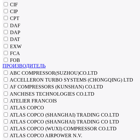
CIF
CIP
CPT
DAF
DAP
DAT
EXW
FCA
FOB
ПРОИЗВОДИТЕЛЬ
ABC COMPRESSOR(SUZHOU)CO.LTD
ACCELLERON TURBO SYSTEMS (CHONGQING) LTD
AF COMPRESSORS (KUNSHAN) CO.LTD
ANCHISES TECHNOLOGIES CO.LTD
ATELIER FRANCOIS
ATLAS COPCO
ATLAS COPCO (SHANGHAI) TRADING CO.LTD
ATLAS COPCO (SHANGHAI) TRADING CO LTD
ATLAS COPCO (WUXI) COMPRESSOR CO.LTD
ATLAS COPCO AIRPOWER N.V.