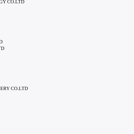
GY CO.LTD
D
TD
ERY CO.LTD