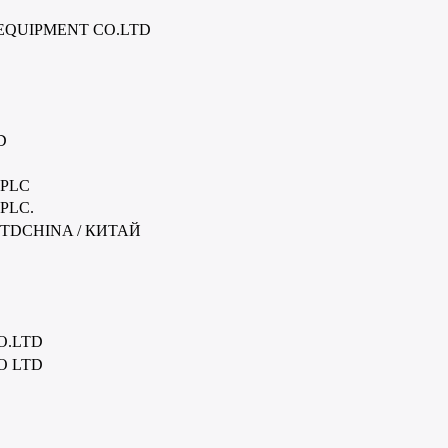
EQUIPMENT CO.LTD
D
 PLC
PLC.
TDCHINA / КИТАЙ
O.LTD
O LTD