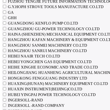
FUZHOU TENGJIE FUTURE INFORMATION TECHNOLO
G.Y.HOPH STROVE TOOLS MANUFACTURE CO.LTD
GA
GHH
GUANGDONG KENFLO PUMP CO.LTD
GUANGZHOU GU-POWER TECHNOLOGY CO.LTD
HAINA (SHENZHEN) MECHANICAL EQUIPMENT CO.LT
HANGZHOU KAFAN MACHINERY & EQUIPMENT CO.L
HANGZHOU SANMEI MACHINERY CO.LTD
HANGZHOU SANRUI MACHINERY CO.LTD
HEBEI NAAIR TECH CO.LTD
HEBEI YONGCHEN GAS EQUIPMENT CO.LTD
HEIHE XINGHE ECONOMIC AND TRADE CO.LTD
HEILONGJIANG HUANHENG AGRICULTURAL MACHIN
HONGKONG FENGGUANG INDUSTRY LTD
HUAXING(HUNAN) MACHINERY EQUIPMENT CO.LTD
HUAXIN INSTRUMENT(BEIJING)CO.LTD
HUBEI YINGPAI POWER TECHNOLOGY CO.LTD
INGERSOLL-RAND
INGERSOLL -RAND COMPANY