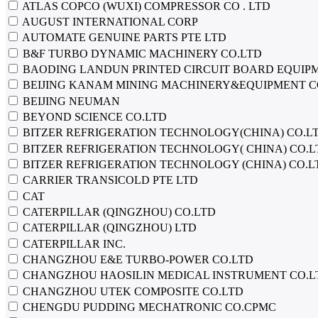
ATLAS СОРСО (WUXI) COMPRESSOR СО . LTD
AUGUST INTERNATIONAL CORP
AUTOMATE GENUINE PARTS PTE LTD
B&F TURBO DYNAMIC MACHINERY CO.LTD
BAODING LANDUN PRINTED CIRCUIT BOARD EQUIP
BEIJING KANAM MINING MACHINERY&EQUIPMENT C
BEIJING NEUMAN
BEYOND SCIENCE CO.LTD
BITZER REFRIGERATION TECHNOLOGY(CHINA) CO.L
BITZER REFRIGERATION TECHNOLOGY( CHINA) CO.L
BITZER REFRIGERATION TECHNOLOGY (CHINA) CO.L
CARRIER TRANSICOLD PTE LTD
CAT
CATERPILLAR (QINGZHOU) CO.LTD
CATERPILLAR (QINGZHOU) LTD
CATERPILLAR INC.
CHANGZHOU E&E TURBO-POWER CO.LTD
CHANGZHOU HAOSILIN MEDICAL INSTRUMENT CO.L
CHANGZHOU UTEK COMPOSITE CO.LTD
CHENGDU PUDDING MECHATRONIC CO.CPMC