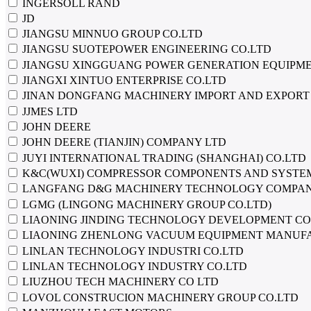
INGERSOLL RAND
JD
JIANGSU MINNUO GROUP CO.LTD
JIANGSU SUOTEPOWER ENGINEERING CO.LTD
JIANGSU XINGGUANG POWER GENERATION EQUIPME
JIANGXI XINTUO ENTERPRISE CO.LTD
JINAN DONGFANG MACHINERY IMPORT AND EXPORT
JJMES LTD
JOHN DEERE
JOHN DEERE (TIANJIN) COMPANY LTD
JUYI INTERNATIONAL TRADING (SHANGHAI) CO.LTD
K&C(WUXI) COMPRESSOR COMPONENTS AND SYSTEM
LANGFANG D&G MACHINERY TECHNOLOGY COMPAN
LGMG (LINGONG MACHINERY GROUP CO.LTD)
LIAONING JINDING TECHNOLOGY DEVELOPMENT CO
LIAONING ZHENLONG VACUUM EQUIPMENT MANUFA
LINLAN TECHNOLOGY INDUSTRI CO.LTD
LINLAN TECHNOLOGY INDUSTRY CO.LTD
LIUZHOU TECH MACHINERY CO LTD
LOVOL CONSTRUCION MACHINERY GROUP CO.LTD