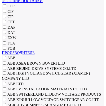
УСЛОВИЕ ПОСТАВКИ
CFR
CIF
CIP
CPT
DAP
DAT
EXW
FCA
FOB
ПРОИЗВОДИТЕЛЬ
ABB
ABB ASEA BROWN BOVERI LTD
ABB BEIJING DRIVE SYSTEMS CO.LTD
ABB HIGH VOLTAGE SWITCHGEAR (XIAMEN)
COMPANY LTD
ABB LTD
ABB LV INSTALLATION MATERIALS CO.LTD
ABB SWITZERLAND LTDLOW VOLTAGE PRODUCTS
ABB XINHUI LOW VOLTAGE SWITCHGEAR CO.LTD
ACREL E-BUSINESS (SHANGHAI) CO.LTD