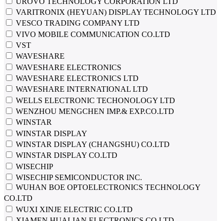
UROVO TECHNOLOGY CORPORATION LTD
VARITRONIX (HEYUAN) DISPLAY TECHNOLOGY LTD
VESCO TRADING COMPANY LTD
VIVO MOBILE COMMUNICATION CO.LTD
VST
WAVESHARE
WAVESHARE ELECTRONICS
WAVESHARE ELECTRONICS LTD
WAVESHARE INTERNATIONAL LTD
WELLS ELECTRONIC TECHONOLOGY LTD
WENZHOU MENGCHEN IMP.& EXP.CO.LTD
WINSTAR
WINSTAR DISPLAY
WINSTAR DISPLAY (CHANGSHU) CO.LTD
WINSTAR DISPLAY CO.LTD
WISECHIP
WISECHIP SEMICONDUCTOR INC.
WUHAN BOE OPTOELECTRONICS TECHNOLOGY
CO.LTD
WUXI XINJE ELECTRIC CO.LTD
XIAMEN HUALIAN ELECTRONICS CO.LTD