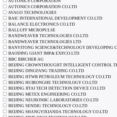
AUTONICS CORPORATION
AUTONICS CORPORATION CO.LTD
AVAGO TECHNOLOGIES
BAIC INTERNATIONAL DEVELOPMENT CO.LTD
BALANCE ELECTRONICS CO.LTD
BALLUFF MICROPULSE
BANDWEAVER TECHNOLOGIES CO.LTD
BANDWEAVER TECHNOLOGIES LTD
BANYITONG SCIENCE&TECHNOLOGY DEVELOPING C
BAODING GIANT IMP.& EXP.CO.LTD
BBC BIRCHER AG
BEIJING CROWNTHOUGHT INTELLIGENT CONTROL T
BEIJING DINGFANG TRADING CO.LTD
BEIJING HTWB PETROLEUM TECHNOLOGY CO.LTD
BEIJING HUIRONGHE TECHNOLOGY CO.LTD
BEIJING JITAI TECH DETECTION DEVICE CO.LTD
BEIJING METEX ENGINEERING CO.LTD
BEIJING NEURONBC LABORATORIES CO.LTD
BEIJING SENDIG TECHNOLOGY CO.LTD
BEIJING SHANGYIXIANDA TECHNOLOGY CO.LTD