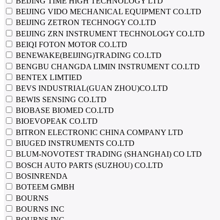
BEIJING TIME HIGH TECHNOLOGY LTD
BEIJING VIDO MECHANICAL EQUIPMENT CO.LTD
BEIJING ZETRON TECHNOGY CO.LTD
BEIJING ZRN INSTRUMENT TECHNOLOGY CO.LTD
BEIQI FOTON MOTOR CO.LTD
BENEWAKE(BEIJING)TRADING CO.LTD
BENGBU CHANGDA LIMIN INSTRUMENT CO.LTD
BENTEX LIMTIED
BEVS INDUSTRIAL(GUAN ZHOU)CO.LTD
BEWIS SENSING CO.LTD
BIOBASE BIOMED CO.LTD
BIOEVOPEAK CO.LTD
BITRON ELECTRONIC CHINA COMPANY LTD
BIUGED INSTRUMENTS CO.LTD
BLUM-NOVOTEST TRADING (SHANGHAI) CO LTD
BOSCH AUTO PARTS (SUZHOU) CO.LTD
BOSINRENDA
BOTEEM GMBH
BOURNS
BOURNS INC
BOURNS INC.